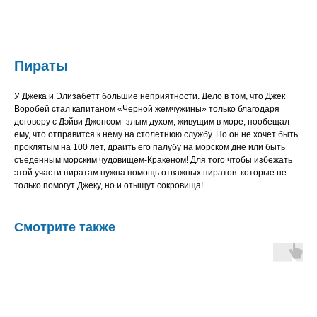
Пираты
У Джека и Элизабетт большие неприятности. Дело в том, что Джек
Воробей стал капитаном «Черной жемчужины» только благодаря
договору с Дэйви Джонсом- злым духом, живущим в море, пообещал
ему, что отправится к нему на столетнюю службу. Но он не хочет быть
проклятым на 100 лет, драить его палубу на морском дне или быть
съеденным морским чудовищем-Кракеном! Для того чтобы избежать
этой участи пиратам нужна помощь отважных пиратов. которые не
только помогут Джеку, но и отыщут сокровища!
Смотрите также